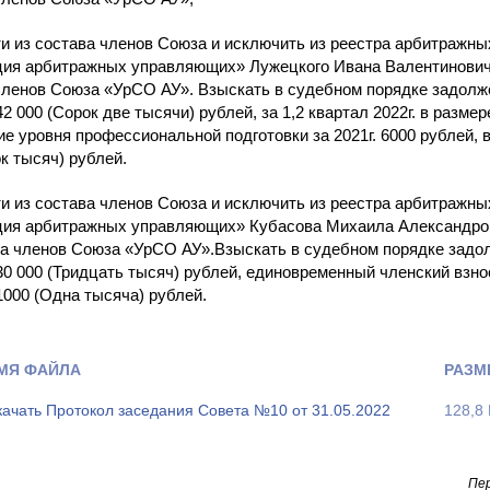
ти из состава членов Союза и исключить из реестра арбитраж
ция арбитражных управляющих» Лужецкого Ивана Валентинович
членов Союза «УрСО АУ». Взыскать в судебном порядке задолженн
2 000 (Сорок две тысячи) рублей, за 1,2 квартал 2022г. в разме
е уровня профессиональной подготовки за 2021г. 6000 рублей, 
к тысяч) рублей.
ти из состава членов Союза и исключить из реестра арбитраж
ция арбитражных управляющих» Кубасова Михаила Александров
ва членов Союза «УрСО АУ».Взыскать в судебном порядке задолже
30 000 (Тридцать тысяч) рублей, единовременный членский взно
1000 (Одна тысяча) рублей.
МЯ ФАЙЛА
РАЗМ
качать Протокол заседания Совета №10 от 31.05.2022
128,8
Пер