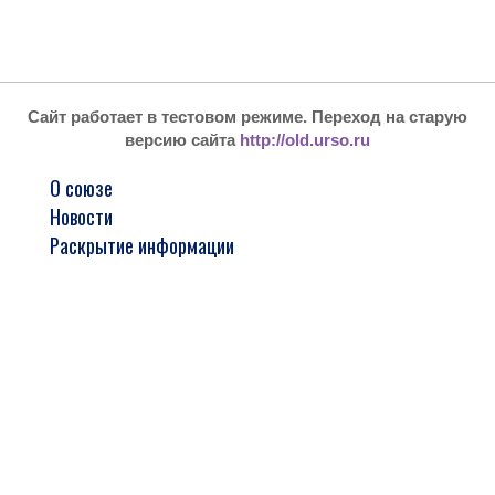
Сайт работает в тестовом режиме. Переход на старую
версию сайта
http://old.urso.ru
О союзе
Новости
Раскрытие информации
Реестр членов
Стажировка и обучение
Арбитражным управляющим