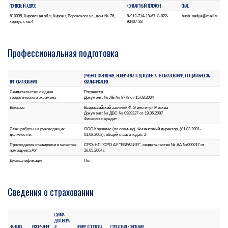
ПОЧТОВЫЙ АДРЕС
КОНТАКТНЫЙ ТЕЛЕФОН
EMAIL
610035, Кировская обл, Киров г, Воровского ул, дом № 76,
8-912-714-19-67, 8-922-
bush_nadya@mail.ru
корпус г, кв.4
93407-83
Профессиональная подготовка
УЧЕБНОЕ ЗАВЕДЕНИЕ, НОМЕР И ДАТА ДОКУМЕНТА ОБ ОБРАЗОВАНИИ, СПЕЦИАЛЬНОСТЬ,
ТИП ОБРАЗОВАНИЯ
КВАЛИФИКАЦИЯ
Свидетельство о сдаче
Росреестр
теоретического экзамена
Документ: № АБ № 9778 от 15.03.2004
Высшее
Всероссийский заочный Ф-Э институт Москва
Документ: № ДВС № 0989327 от 19.06.2007
Финансы и кредит
Стаж работы на руководящих
ООО Корнелес (по совм-ву), Финансовый директор, (01.03.2001-
должностях
01.08.2003); общий стаж в годах: 2
Прохождение стажировки в качестве
СРО: НП "СРО АУ "ЕВРАЗИЯ", свидетельство № АА №000017 от
помощника АУ
26.05.2004 г.
Дисквалификация
Нет
Сведения о страховании
СУММА
ДОГОВОРА,
НАЧАЛО
ОКОНЧАНИЕ
₽
НОМЕР ДОГОВОРА
СТРАХОВАЯ КОМПАНИЯ