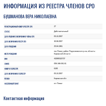
ИНФОРМАЦИЯ ИЗ РЕЕСТРА ЧЛЕНОВ СРО
БУШМАНОВА ВЕРА НИКОЛАЕВНА
РЕГИСТРАЦИОННЫЙ НОМЕР В РЕЕСТРЕ СРО
27
СТАТУС
Действительный
ДАТА РЕШЕНИЯ О ВКЛЮЧЕНИИ В ЧЛЕНЫ СРО
05.10.2007
ДАТА ВКЛЮЧЕНИЯ В РЕЕСТР СРО
30.08.2007
ДАТА РОЖДЕНИЯ
25.04.1961
пос.Пинюг, район: Подосиновского р-на, область:
МЕСТО РОЖДЕНИЯ
Кировской области
ИНН
432600115737
СНИЛС
059-348-061 81
НОМЕР В ГОСРЕЕСТРЕ
6195
ДАТА ВКЛЮЧЕНИЯ В ГОСРЕЕСТР
05.10.2007
РЕГИОН
Кировская обл
НАСЕЛЕННЫЙ ПУНКТ
пгт Пинюг
Контактная информация