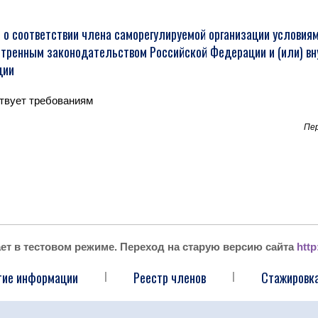
 о соответствии члена саморегулируемой организации условиям
тренным законодательством Российской Федерации и (или) в
ции
твует требованиям
Пер
ает в тестовом режиме. Переход на старую версию сайта
http
тие информации
Реестр членов
Стажировка
|
|