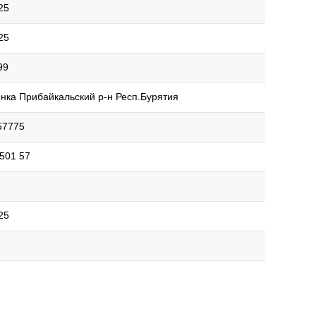
25
25
99
нка Прибайкальский р-н Респ.Бурятия
57775
501 57
25