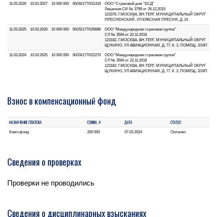
11.03.2026
10.03.2027
10 000 000
60/26/177/031319
ООО "Страховой дом "БСД"
Лицензия СИ № 3799 от 26.12.2019
123376, Г.МОСКВА, ВН.ТЕР.Г. МУНИЦИПАЛЬНЫЙ ОКРУГ
ПРЕСНЕНСКИЙ, УЛ КРАСНАЯ ПРЕСНЯ, Д. 24
11.03.2025
10.03.2026
10 000 000
60/25/177/026686
ООО "Международная страховая группа"
СЛ № 3594 от 22.11.2018
123182, Г.МОСКВА, ВН.ТЕР.Г. МУНИЦИПАЛЬНЫЙ ОКРУГ
ЩУКИНО, УЛ АВИАЦИОННАЯ, Д. 77, К. 2, ПОМЕЩ. 2/24П
11.03.2024
10.03.2025
10 000 000
60/24/177/022270
ООО "Международная страховая группа"
СЛ № 3594 от 22.11.2018
123182, Г.МОСКВА, ВН.ТЕР.Г. МУНИЦИПАЛЬНЫЙ ОКРУГ
ЩУКИНО, УЛ АВИАЦИОННАЯ, Д. 77, К. 2, ПОМЕЩ. 2/24П
Взнос в компенсационный фонд
НАЗНАЧЕНИЕ ПЛАТЕЖА
СУММА, ₽
ДАТА
СТАТУС
Комп.фонд
200 000
07.03.2024
Оплачен
Сведения о проверках
Проверки не проводились
Сведения о дисциплинарных взысканиях