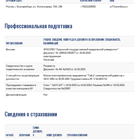
ПОЧТОВЫЙ АДРЕС
КОНТАКТНЫЙ ТЕЛЕФОН
EMAIL
Россия, г. Екатеринбург, ул. Колмогорова, 73/4, 199
+79222100055
w77www@ya.ru
Профессиональная подготовка
УЧЕБНОЕ ЗАВЕДЕНИЕ, НОМЕР И ДАТА ДОКУМЕНТА ОБ ОБРАЗОВАНИИ, СПЕЦИАЛЬНОСТЬ,
ТИП ОБРАЗОВАНИЯ
КВАЛИФИКАЦИЯ
Высшее
ФГБОУВО "Уральский государственный юридический университет"
Документ: № 106618 0352877 от 16.06.2016
юриспруденция
бакалавр
Свидетельство о сдаче
Росреестр
теоретического экзамена
Документ: № АК №5423 от 21.02.2023
Стаж работы на руководящих
Малое многопрофильное предприятие "Тайга" коммерческий директор с
должностях
18.07.1991 по 30.09.1992 Трудовая книжка АТ-V №4401712
Прохождение стажировки в
Союз " УрСО АУ" с 14.03.2022 по 14.03.2024. Решение №394 от 15.03.2024.
качестве помощника АУ
Свидетельство №02907
Дисквалификация
Нет
Сведения о страховании
СУММА
ДОГОВОРА,
НАЧАЛО
ОКОНЧАНИЕ
₽
НОМЕР ДОГОВОРА
СТРАХОВАЯ КОМПАНИЯ