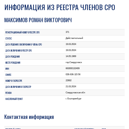
ИНФОРМАЦИЯ ИЗ РЕЕСТРА ЧЛЕНОВ СРО
МАКСИМОВ РОМАН ВИКТОРОВИЧ
РЕГИСТРАЦИОННЫЙ НОМЕР В РЕЕСТРЕ СРО
371
СТАТУС
Действительный
ДАТА РЕШЕНИЯ О ВКЛЮЧЕНИИ В ЧЛЕНЫ СРО
19.03.2024
ДАТА ВКЛЮЧЕНИЯ В РЕЕСТР СРО
19.03.2024
ДАТА РОЖДЕНИЯ
14.05.1969
МЕСТО РОЖДЕНИЯ
гор.Свердловск
ИНН
663000132409
СНИЛС
028-636-115 56
НОМЕР В ГОСРЕЕСТРЕ
22902
ДАТА ВКЛЮЧЕНИЯ В ГОСРЕЕСТР
21.03.2024
РЕГИОН
Свердловская обл
НАСЕЛЕННЫЙ ПУНКТ
г. Екатеринбург
Контактная информация