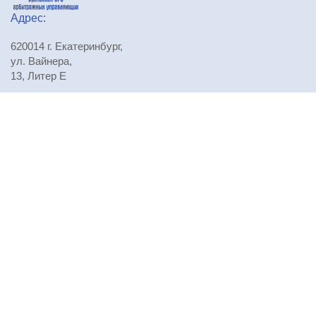
Адрес:
620014 г. Екатеринбург,
ул. Вайнера,
13, Литер Е
Телефоны:
+7 (343) 310-29-71
,
+7 (343) 310-29-72
,
+7 (343) 310-29-73
E-mail:
npursoau@mail.ru
Проезд:
Посмотреть на карте