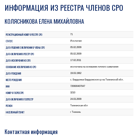
ИНФОРМАЦИЯ ИЗ РЕЕСТРА ЧЛЕНОВ СРО
КОЛЯСНИКОВА ЕЛЕНА МИХАЙЛОВНА
РЕГИСТРАЦИОННЫЙ НОМЕР В РЕЕСТРЕ СРО
71
СТАТУС
Исключен
ДАТА РЕШЕНИЯ О ВКЛЮЧЕНИИ В ЧЛЕНЫ СРО
05.02.2009
ДАТА ВКЛЮЧЕНИЯ В РЕЕСТР СРО
05.02.2009
ДАТА ИСКЛЮЧЕНИЯ ИЗ СРО
17.02.2011
ОСНОВАНИЕ ИСКЛЮЧЕНИЯ ИЗ СРО
исключена на основании личного заявления
ДАТА РОЖДЕНИЯ
19.03.1962
МЕСТО РОЖДЕНИЯ
с. Бердюжье Бердюжского р-на Тюменской обл.
ИНН
720600407047
НОМЕР В ГОСРЕЕСТРЕ
3210
ДАТА ВКЛЮЧЕНИЯ В ГОСРЕЕСТР
24.03.2009
РЕГИОН
Тюменская обл
НАСЕЛЕННЫЙ ПУНКТ
г Тюмень
Контактная информация