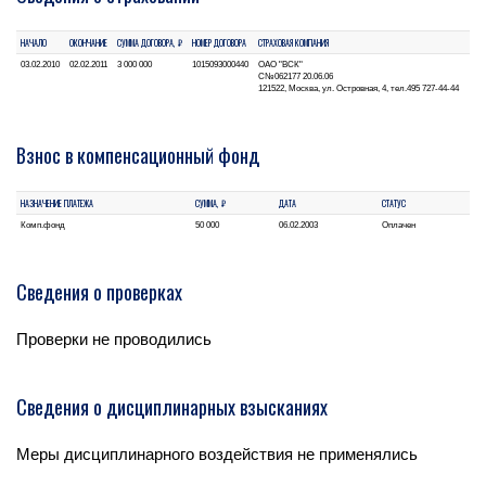
НАЧАЛО
ОКОНЧАНИЕ
СУММА ДОГОВОРА, ₽
НОМЕР ДОГОВОРА
СТРАХОВАЯ КОМПАНИЯ
03.02.2010
02.02.2011
3 000 000
1015093000440
ОАО "ВСК"
С№062177 20.06.06
121522, Москва, ул. Островная, 4, тел.495 727-44-44
Взнос в компенсационный фонд
НАЗНАЧЕНИЕ ПЛАТЕЖА
СУММА, ₽
ДАТА
СТАТУС
Комп.фонд
50 000
06.02.2003
Оплачен
Сведения о проверках
Проверки не проводились
Сведения о дисциплинарных взысканиях
Меры дисциплинарного воздействия не применялись