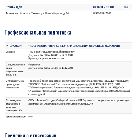
ПОЧТОВЫЙ АДРЕС
КОНТАКТНЫЙ ТЕЛЕФОН
EMAIL
Тюменская область, г. Тюмень, ул. Новосибирская, д. 94
8-908-874--72-40
Профессиональная подготовка
ТИП ОБРАЗОВАНИЯ
УЧЕБНОЕ ЗАВЕДЕНИЕ, НОМЕР И ДАТА ДОКУМЕНТА ОБ ОБРАЗОВАНИИ, СПЕЦИАЛЬНОСТЬ, КВАЛИФИКАЦИЯ
Высшее
Тюменский государственный университет
Документ: № РВ № 422419 от 22.06.1988
Бухучет,контроль,анализ хоз.де
Свидетельство о
Росреестр
сдаче
Документ: № АА № 001475 от 19.12.2003
теоретического
экзамена
Стаж работы на
Тобольский трест общественного питания, Заместитель директора, (25.03.1987-06.05.1989);
руководящих
ТОО "ВСП "Тобольск--К", Исполнительный директор, (07.12.1995-14.05.1997); ОАО
должностях
"Тобольскторгсервис", Заместитель директора по финан, (19.01.1999-01.10.1999); ОАО
"Универсам "Тобольский", Заместитель директора по финан, (21.10.1999-08.01.2004); общий
стаж в годах: 8
Прохождение
СРО: г. Тюмень Западно-Сибирский филиал НП "Уральская саморегулиуемая организация
стажировки в
арбитражных управляющих, свидетельство от 22.01.2004 г.
качестве
помощника АУ
Дисквалификация
Нет
Сведения о страховании