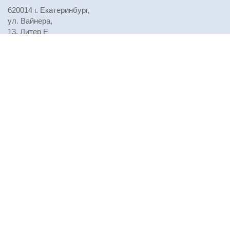
620014 г. Екатеринбург,
ул. Вайнера,
13, Литер Е
Телефоны:
+7 (343) 310-29-71
,
+7 (343) 310-29-72
,
+7 (343) 310-29-73
E-mail:
npursoau@mail.ru
Проезд:
Посмотреть на карте
© Все права защищены, 2021