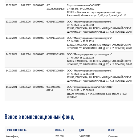
13.02.2026
12.02.2027
10 000 000
АУ
Страховая компания "АСКОР"
18228/2026/1/108
СИ № 3767 от 21.09.2022
101000, г. Москва, вн. тер. г. муниципальный округ
Басманный, Мясницкая ул. Д. 46, стр. 3, пом I, каб. 16
13.02.2025
12.02.2026
10 000 000
60/25/177/026586
ООО "Международная страховая группа"
СЛ № 3594 от 22.11.2018
123182, Г.МОСКВА, ВН.ТЕР.Г. МУНИЦИПАЛЬНЫЙ ОКРУГ
ЩУКИНО, УЛ АВИАЦИОННАЯ, Д. 77, К. 2, ПОМЕЩ. 2/24П
13.02.2024
12.02.2025
10 000 000
60/24/177/021898
ООО "Международная страховая группа"
СЛ № 3594 от 22.11.2018
123182, Г.МОСКВА, ВН.ТЕР.Г. МУНИЦИПАЛЬНЫЙ ОКРУГ
ЩУКИНО, УЛ АВИАЦИОННАЯ, Д. 77, К. 2, ПОМЕЩ. 2/24П
14.02.2023
13.02.2024
10 000 000
60/23/177/016686
ООО "Международная страховая группа"
СЛ № 3594 от 22.11.2018
123182, Г.МОСКВА, ВН.ТЕР.Г. МУНИЦИПАЛЬНЫЙ ОКРУГ
ЩУКИНО, УЛ АВИАЦИОННАЯ, Д. 77, К. 2, ПОМЕЩ. 2/24П
14.02.2022
13.02.2023
10 000 000
60/22/177/008684
ООО "Международная страховая группа"
СЛ № 3594 от 22.11.2018
123182, Г.МОСКВА, ВН.ТЕР.Г. МУНИЦИПАЛЬНЫЙ ОКРУГ
ЩУКИНО, УЛ АВИАЦИОННАЯ, Д. 77, К. 2, ПОМЕЩ. 2/24П
14.02.2021
13.02.2022
10 000 000
930-0008906-
ООО "Страховая компания "АРСЕНАЛЪ"
02814
СЛ № 3193 от 25.09.2017
111020, г.Москва, 2-я ул.Синичкина, д.9а, стр.10, 8 (800)
707-07-79
Взнос в компенсационный фонд
НАЗНАЧЕНИЕ ПЛАТЕЖА
СУММА, ₽
ДАТА
СТАТУС
Комп.фонд
200 000
14.02.2019
Оплачен