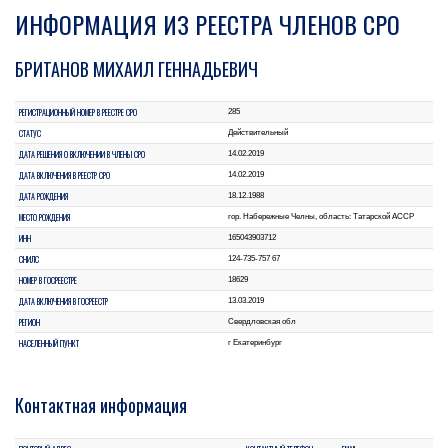
ИНФОРМАЦИЯ ИЗ РЕЕСТРА ЧЛЕНОВ СРО
БРИТАНОВ МИХАИЛ ГЕННАДЬЕВИЧ
РЕГИСТРАЦИОННЫЙ НОМЕР В РЕЕСТРЕ СРО
285
СТАТУС
Действительный
ДАТА РЕШЕНИЯ О ВКЛЮЧЕНИИ В ЧЛЕНЫ СРО
14.02.2019
ДАТА ВКЛЮЧЕНИЯ В РЕЕСТР СРО
14.02.2019
ДАТА РОЖДЕНИЯ
18.12.1988
МЕСТО РОЖДЕНИЯ
гор. Набережные Челны, область: Татарской АССР
ИНН
165043903712
СНИЛС
124-735-757 67
НОМЕР В ГОСРЕЕСТРЕ
18629
ДАТА ВКЛЮЧЕНИЯ В ГОСРЕЕСТР
13.03.2019
РЕГИОН
Свердловская обл
НАСЕЛЕННЫЙ ПУНКТ
г Екатеринбург
Контактная информация