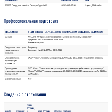
ПОЧТОВЫЙ АДРЕС
КОНТАКТНЫЙ ТЕЛЕФОН
EMAIL
620027, Свердловская обл, Екатеринбург,а/я 69
8-963-447-57-38
kaptec_88@mail.ru
Профессиональная подготовка
ТИП ОБРАЗОВАНИЯ
УЧЕБНОЕ ЗАВЕДЕНИЕ, НОМЕР И ДАТА ДОКУМЕНТА ОБ ОБРАЗОВАНИИ, СПЕЦИАЛЬНОСТЬ, КВАЛИФИКАЦИЯ
Высшее
ФГБОУВПО "Уральский государственный экономический университет"
Документ: № КА №02334 от 17.06.2013
Финансы и кредит
Свидетельство о сдаче
Росреестр
теоретического
Документ: № АЕ №3272 от 03.10.2016
экзамена
Стаж работы на
ООО "Новик", генеральный директор, (04.04.2012-18.12.2013); общий стаж в годах: 2
руководящих
должностях
Прохождение
СРО: Союз "Уральская саморегулируемая организация арбитражных управляющих"
стажировки в качестве
(Союз"УрСО АУ"), период стажировки: 20.06.2016-20.06.2018, свидетельство № 01505 от
помощника АУ
22.06.2018 г.
Дисквалификация
Нет
Сведения о страховании
СУММА
ДОГОВОРА,
НАЧАЛО
ОКОНЧАНИЕ
₽
НОМЕР ДОГОВОРА
СТРАХОВАЯ КОМПАНИЯ